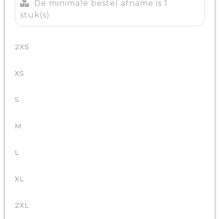
De minimale bestel afname is 1
stuk(s)
2XS
XS
S
M
L
XL
2XL