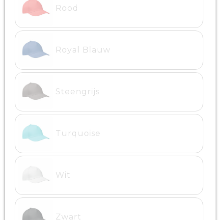
Rood
Royal Blauw
Steengrijs
Turquoise
Wit
Zwart