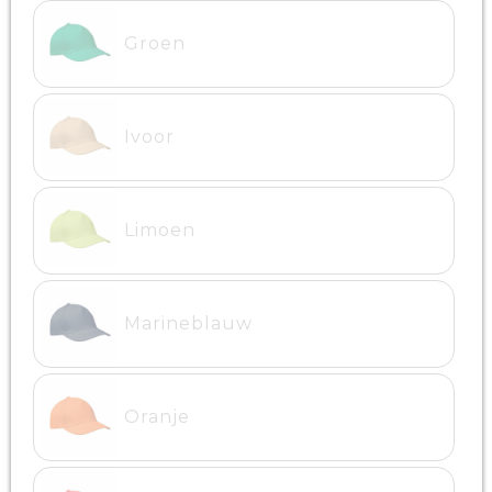
Groen
Ivoor
Limoen
Marineblauw
Oranje