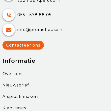
7324 BE Apeldoorn
055 - 578 88 05
info@promohouse.nl
Contacteer ons
Informatie
Over ons
Nieuwsbrief
Afspraak maken
Klantcases