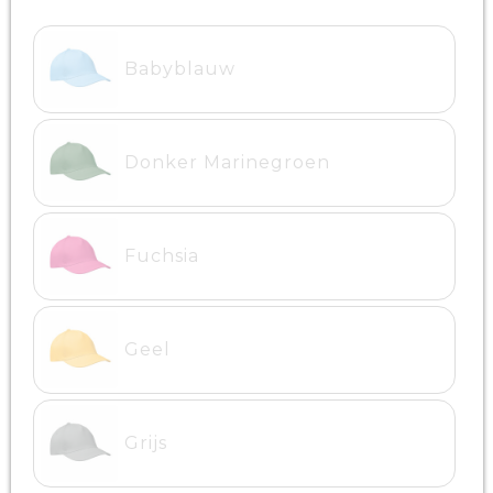
Babyblauw
Donker Marinegroen
Fuchsia
Geel
Grijs