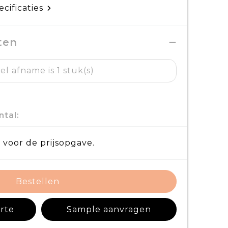
ecificaties
ten
l afname is 1 stuk(s)
ntal:
 voor de prijsopgave.
Bestellen
erte
Sample aanvragen