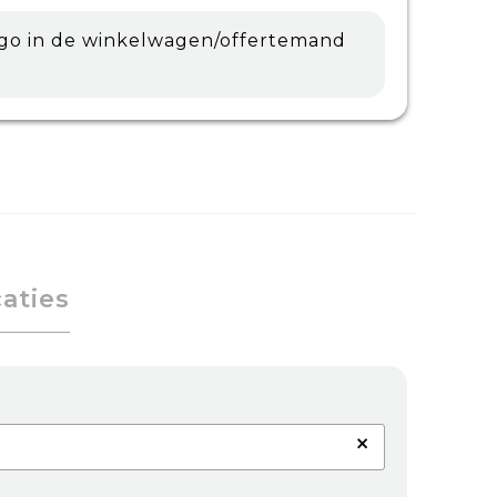
ogo in de winkelwagen/offertemand
caties
×