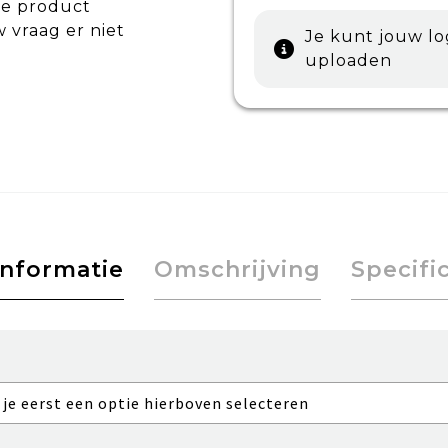
de product
w vraag er niet
Je kunt jouw l
uploaden
informatie
Omschrijving
Specifi
 je eerst een optie hierboven selecteren