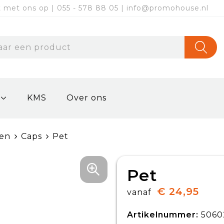
met ons op | 055 - 578 88 05 | info@promohouse.nl
KMS
Over ons
sen
Caps
Pet
Pet
€ 24,95
vanaf
Artikelnummer:
5060