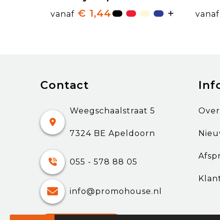
€ 1,44
vanaf
vanaf
Contact
Inf
Weegschaalstraat 5
Over
7324 BE Apeldoorn
Nieu
Afsp
055 - 578 88 05
Klan
info@promohouse.nl