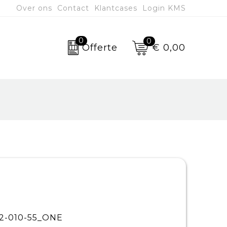
Over ons
Contact
Klantcases
Login KMS
0
0
€ 0,00
Offerte
2-010-55_ONE