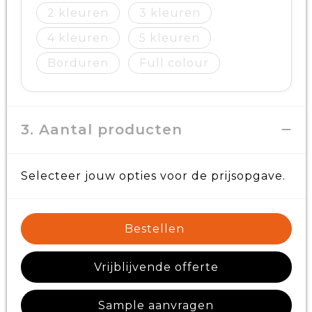
2
3
4
5
Borduren
Full colour
3. Aantal producten
Selecteer jouw opties voor de prijsopgave.
Bestellen
Vrijblijvende offerte
Sample aanvragen