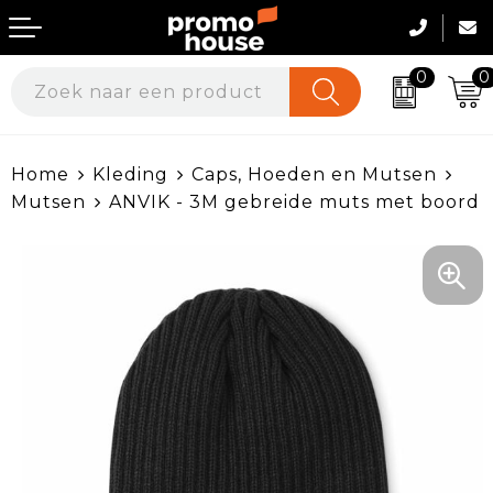
0
0
Geefmomenten
Werkkleding
Home
Kleding
Caps, Hoeden en Mutsen
Beurs & Events
Werkkleding per sector
Mutsen
ANVIK - 3M gebreide muts met boord
Huis, Tuin & Keuken
Kleding bedrukken
Veiligheid, Auto en Fiets
Onze Merken
Duurzame & Ecologische Geschenken
Werkschoenen & Accessoires
Kantoor & Werkomgeving
Textiel & Promokleding