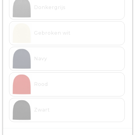
Donkergrijs
Gebroken wit
Navy
Rood
Zwart