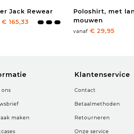
fer Jack Rewear
Poloshirt, met la
mouwen
€ 165,33
€ 29,95
vanaf
ormatie
Klantenservice
 ons
Contact
wsbrief
Betaalmethoden
raak maken
Retourneren
tcases
Onze service