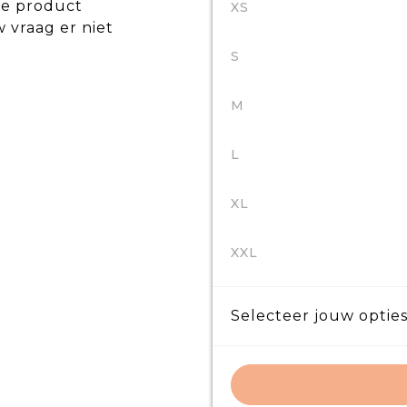
de product
XS
w vraag er niet
S
M
L
XL
XXL
Selecteer jouw opties