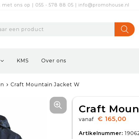
met ons op | 055 - 578 88 05 | info@promohouse.nl
KMS
Over ons
en
Craft Mountain Jacket W
Craft Moun
€ 165,00
vanaf
Artikelnummer:
1906