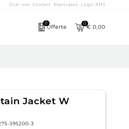
Over ons
Contact
Klantcases
Login KMS
0
0
€ 0,00
Offerte
tain Jacket W
275-395200-3