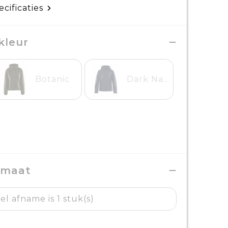
ecificaties
kleur
Botanic
Dark Navy Melange
 maat
l afname is 1 stuk(s)