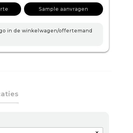
erte
Sample aanvragen
ogo in de winkelwagen/offertemand
caties
×