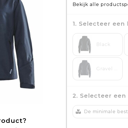
Bekijk alle productsp
1. Selecteer een 
Black
Gravel Melange
2. Selecteer een
De minimale beste
product?