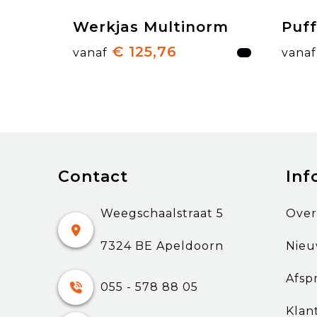
Werkjas Multinorm
Puf
€ 125,76
vanaf
vanaf
Contact
Inf
Weegschaalstraat 5
Over
7324 BE Apeldoorn
Nieu
Afsp
055 - 578 88 05
Klan