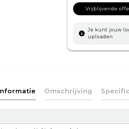
Vrijblijvende off
Je kunt jouw l
uploaden
informatie
Omschrijving
Specifi