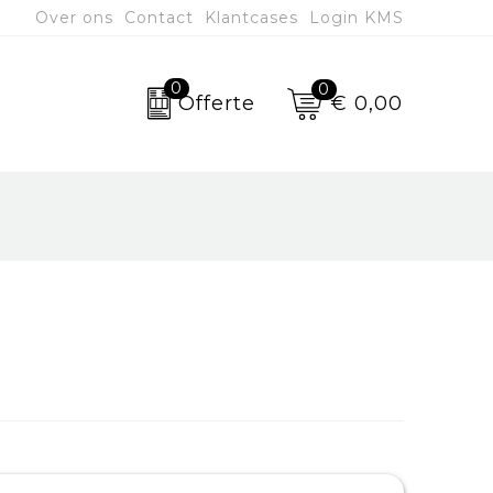
Over ons
Contact
Klantcases
Login KMS
0
0
€ 0,00
Offerte