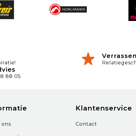
Verrasse
ratie!
Relatiegesc
dvies
8 88 05
ormatie
Klantenservice
 ons
Contact