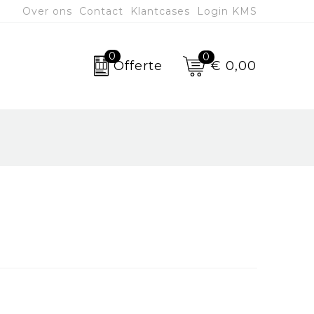
Over ons
Contact
Klantcases
Login KMS
0
0
€ 0,00
Offerte