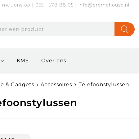
met ons op | 055 - 578 88 05 | info@promohouse.nl
KMS
Over ons
ie & Gadgets
Accessoires
Telefoonstylussen
efoonstylussen