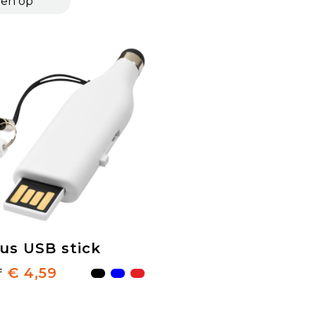
lus USB stick
€ 4,59
f