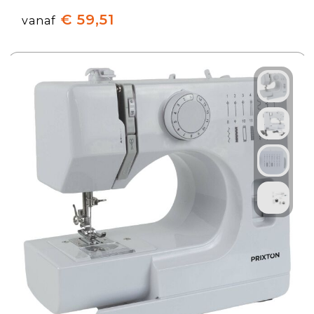
€ 59,51
vanaf