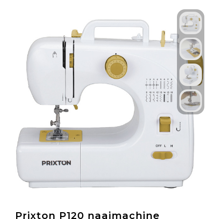
Technologie & Gadgets
Outdoor & Vrije tijd
Pennen & Schrijfwaren
Tassen & Reizen
Gezondheid & Welzijn
Eten & Drinken
Prixton P120 naaimachine