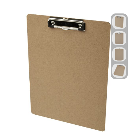
Technologie & Gadgets
Outdoor & Vrije tijd
Pennen & Schrijfwaren
Tassen & Reizen
Gezondheid & Welzijn
Eten & Drinken