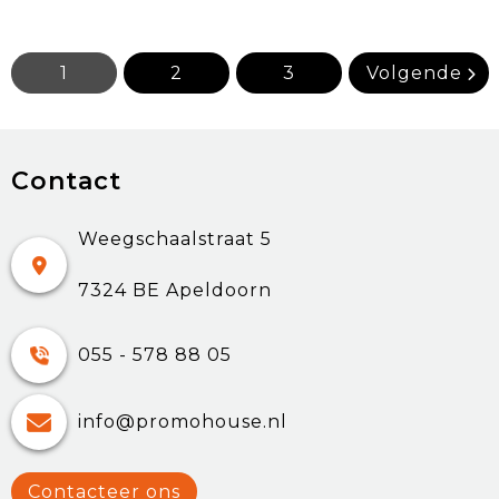
1
2
3
Volgende
Contact
Weegschaalstraat 5
7324 BE Apeldoorn
055 - 578 88 05
info@promohouse.nl
Contacteer ons