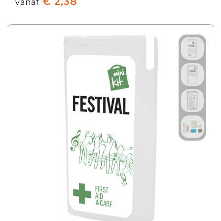
€ 2,38
vanaf