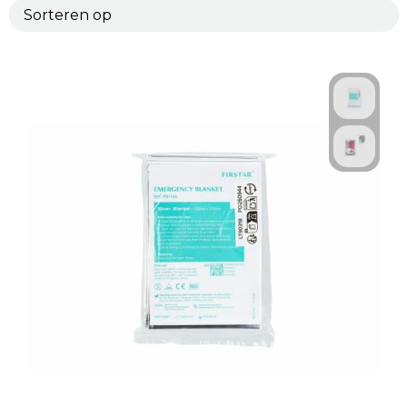
Technologie & Gadgets
Outdoor & Vrije tijd
Pennen & Schrijfwaren
Tassen & Reizen
Gezondheid & Welzijn
Eten & Drinken