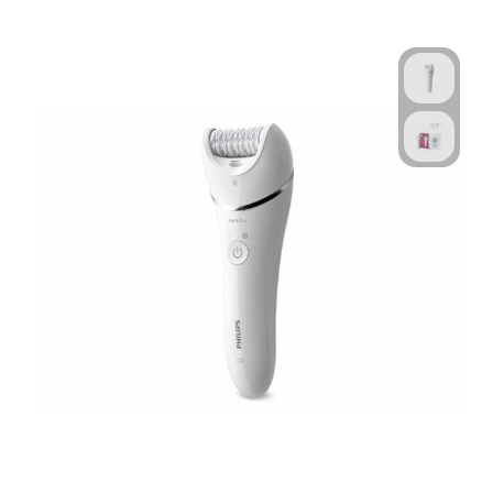
Technologie & Gadgets
Outdoor & Vrije tijd
Pennen & Schrijfwaren
Tassen & Reizen
Gezondheid & Welzijn
Eten & Drinken