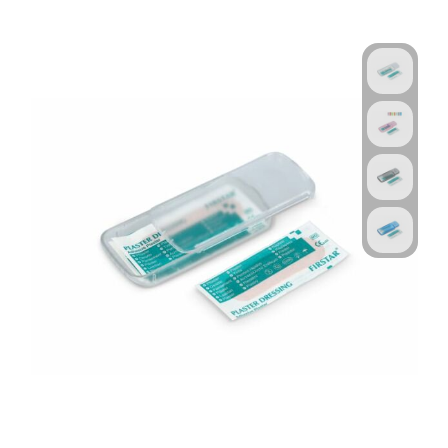
Technologie & Gadgets
Outdoor & Vrije tijd
Pennen & Schrijfwaren
Tassen & Reizen
Gezondheid & Welzijn
Eten & Drinken