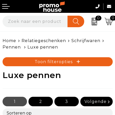
0
0
Geefmomenten
Werkkleding
Home
Relatiegeschenken
Schrijfwaren
Beurs & Events
Werkkleding per sector
Pennen
Luxe pennen
Huis, Tuin & Keuken
Kleding bedrukken
Toon filteropties
Veiligheid, Auto en Fiets
Onze Merken
Luxe pennen
Duurzame & Ecologische Geschenken
Werkschoenen & Accessoires
Kantoor & Werkomgeving
1
2
3
Volgende
Textiel & Promokleding