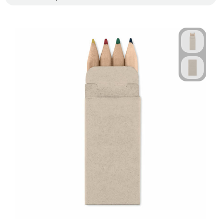
Technologie & Gadgets
Outdoor & Vrije tijd
Pennen & Schrijfwaren
Tassen & Reizen
Gezondheid & Welzijn
Eten & Drinken