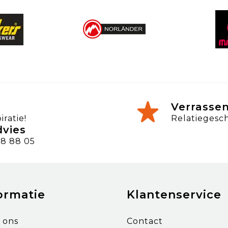
Verrasse
ratie!
Relatiegesc
dvies
8 88 05
ormatie
Klantenservice
 ons
Contact