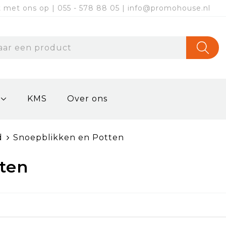
met ons op | 055 - 578 88 05 | info@promohouse.nl
KMS
Over ons
d
Snoepblikken en Potten
ten