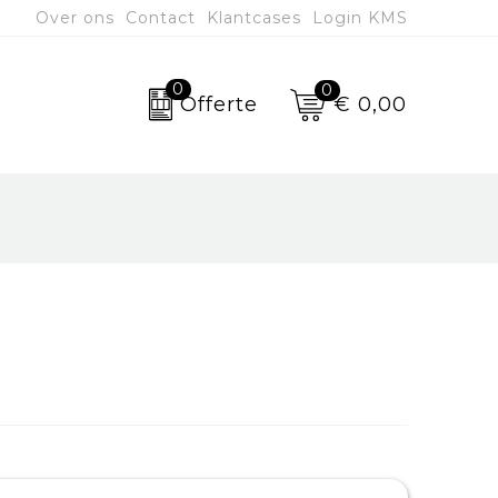
Over ons
Contact
Klantcases
Login KMS
0
0
€ 0,00
Offerte