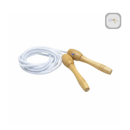
Technologie & Gadgets
Outdoor & Vrije tijd
Pennen & Schrijfwaren
Tassen & Reizen
Gezondheid & Welzijn
Eten & Drinken