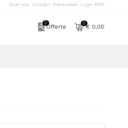
Over ons
Contact
Klantcases
Login KMS
0
0
€ 0,00
Offerte