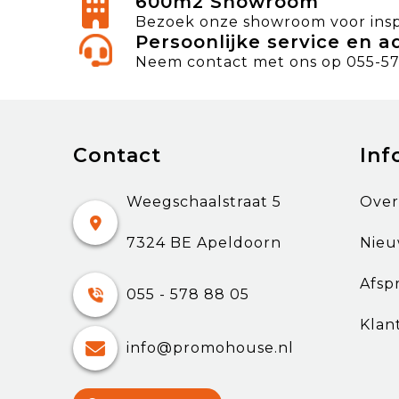
600m2 Showroom
Bezoek onze showroom voor inspi
Persoonlijke service en a
Neem contact met ons op 055-57
Contact
Inf
Weegschaalstraat 5
Over
7324 BE Apeldoorn
Nieu
Afsp
055 - 578 88 05
Klan
info@promohouse.nl