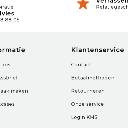
Verrasse
ratie!
Relatiegesc
dvies
8 88 05
ormatie
Klantenservice
 ons
Contact
wsbrief
Betaalmethoden
raak maken
Retourneren
tcases
Onze service
Login KMS