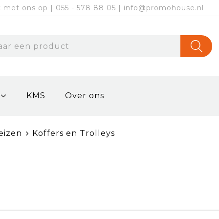
met ons op | 055 - 578 88 05 | info@promohouse.nl
KMS
Over ons
eizen
Koffers en Trolleys