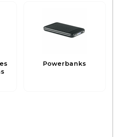
ges
Powerbanks
ns