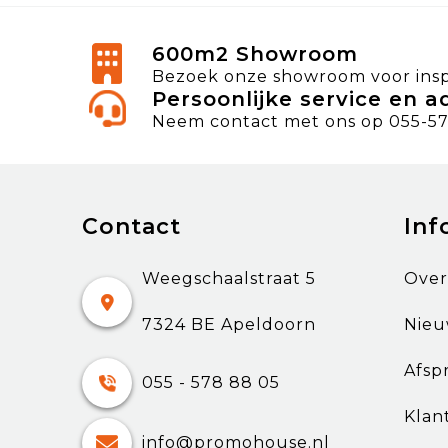
600m2 Showroom
Bezoek onze showroom voor inspi
Persoonlijke service en a
Neem contact met ons op 055-57
Contact
Inf
Weegschaalstraat 5
Over
7324 BE Apeldoorn
Nieu
Afsp
055 - 578 88 05
Klan
info@promohouse.nl