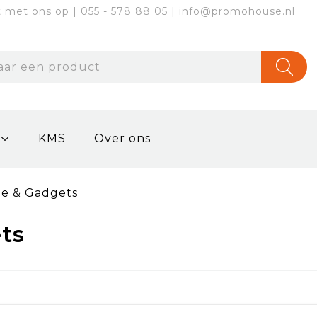
met ons op | 055 - 578 88 05 | info@promohouse.nl
KMS
Over ons
ie & Gadgets
ts