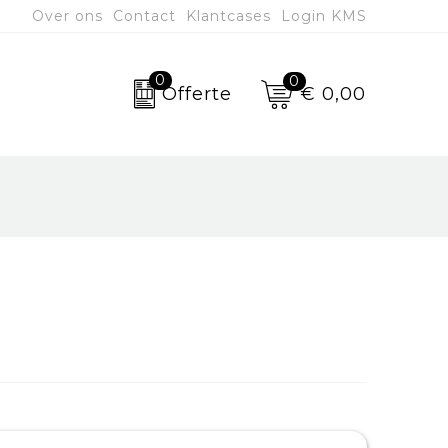
Over ons
Contact
Klantcases
Login KMS
0
0
€ 0,00
Offerte