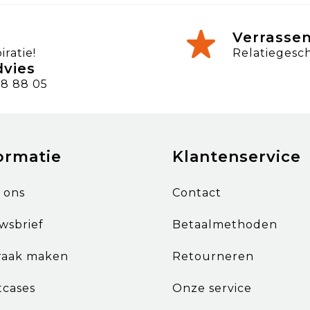
Verrasse
ratie!
Relatiegesc
dvies
8 88 05
ormatie
Klantenservice
 ons
Contact
wsbrief
Betaalmethoden
raak maken
Retourneren
tcases
Onze service