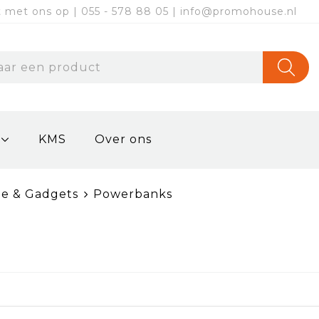
met ons op | 055 - 578 88 05 | info@promohouse.nl
KMS
Over ons
ie & Gadgets
Powerbanks