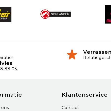
Verrasse
ratie!
Relatiegesc
dvies
8 88 05
ormatie
Klantenservice
 ons
Contact