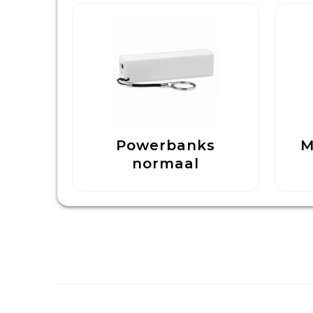
Powerbanks
M
normaal