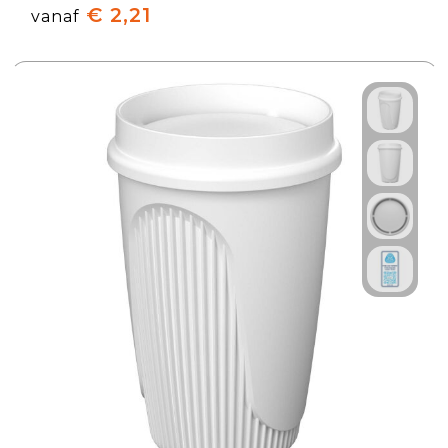
€ 2,21
vanaf