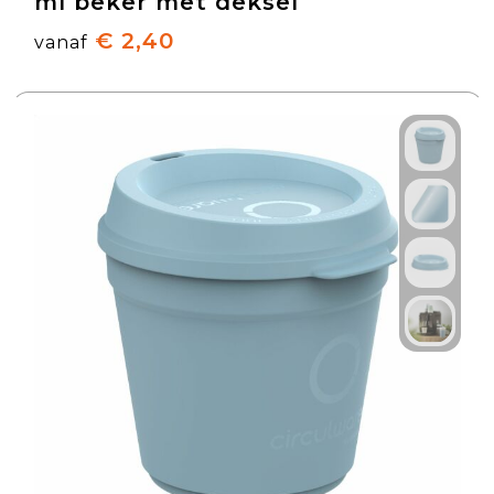
ml beker met deksel
€ 2,40
vanaf