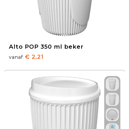
Alto POP 350 ml beker
€ 2,21
vanaf