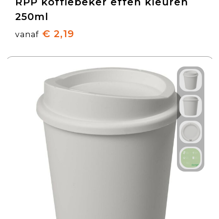
RPP koffiebeker effen kleuren
250ml
€ 2,19
vanaf