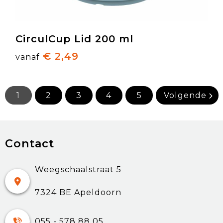
CirculCup Lid 200 ml
€ 2,49
vanaf
1
2
3
4
5
Volgende
Contact
Weegschaalstraat 5
7324 BE Apeldoorn
055 - 578 88 05