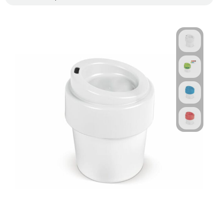
Technologie & Gadgets
Outdoor & Vrije tijd
Pennen & Schrijfwaren
Tassen & Reizen
Gezondheid & Welzijn
Eten & Drinken