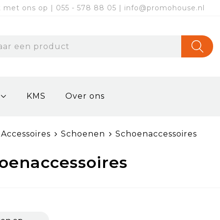
met ons op | 055 - 578 88 05 | info@promohouse.nl
KMS
Over ons
Accessoires
Schoenen
Schoenaccessoires
oenaccessoires