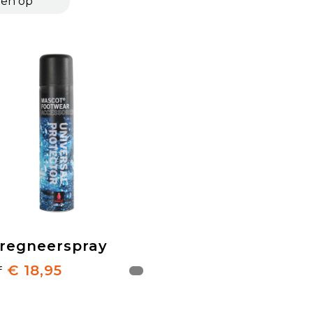
regneerspray
€ 18,95
f