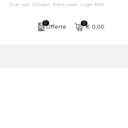
Over ons
Contact
Klantcases
Login KMS
0
0
€ 0,00
Offerte