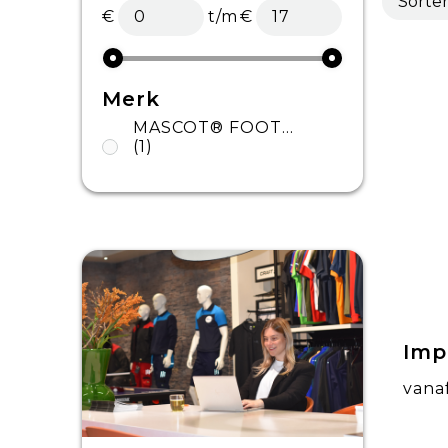
€
t/m
€
Merk
MASCOT® FOOTWEAR ACCESSORIES
(1)
Imp
vana