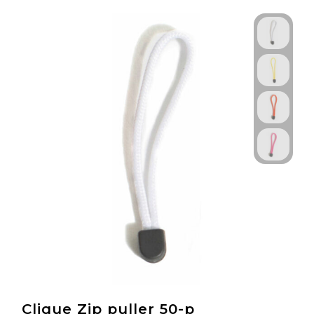
Technologie & Gadgets
Outdoor & Vrije tijd
Pennen & Schrijfwaren
Tassen & Reizen
Gezondheid & Welzijn
Eten & Drinken
Clique Zip puller 50-p